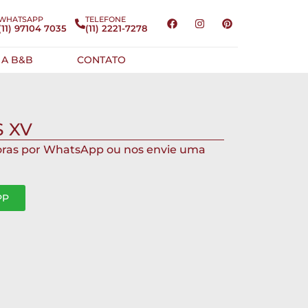
WHATSAPP
TELEFONE
(11) 97104 7035
(11) 2221-7278
 A B&B
CONTATO
 XV
oras por WhatsApp ou nos envie uma
PP