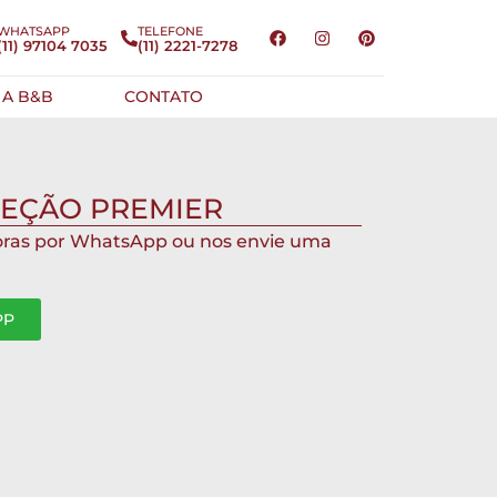
WHATSAPP
TELEFONE
(11) 97104 7035
(11) 2221-7278
 A B&B
CONTATO
EÇÃO PREMIER
oras por WhatsApp ou nos envie uma
PP