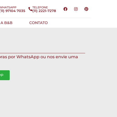
WHATSAPP
TELEFONE
(11) 97104 7035
(11) 2221-7278
 A B&B
CONTATO
oras por WhatsApp ou nos envie uma
PP