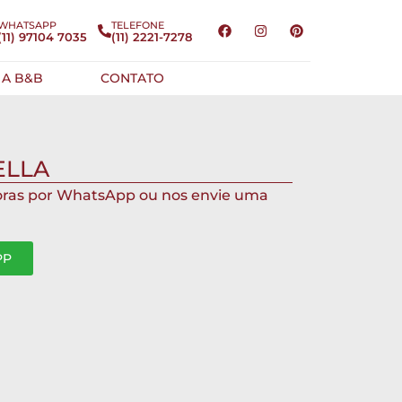
WHATSAPP
TELEFONE
(11) 97104 7035
(11) 2221-7278
 A B&B
CONTATO
ELLA
oras por WhatsApp ou nos envie uma
PP