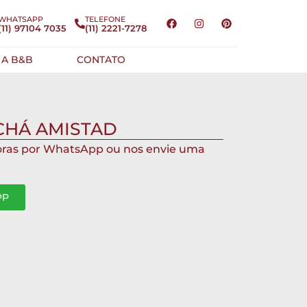
WHATSAPP
TELEFONE
(11) 97104 7035
(11) 2221-7278
 A B&B
CONTATO
CHÁ AMISTAD
oras por WhatsApp ou nos envie uma
PP