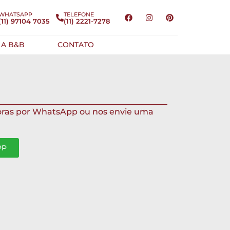
WHATSAPP
TELEFONE
(11) 97104 7035
(11) 2221-7278
 A B&B
CONTATO
oras por WhatsApp ou nos envie uma
PP